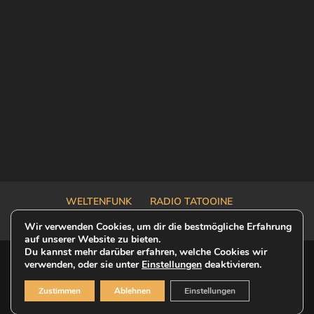
WELTENFUNK
RADIO TATOOINE
OUTER RIM TALK
OFF-MODEL ONE SHOT
Wir verwenden Cookies, um dir die bestmögliche Erfahrung
auf unserer Website zu bieten.
Du kannst mehr darüber erfahren, welche Cookies wir
verwenden, oder sie unter
Einstellungen
deaktivieren.
© 2023 Weltenfunk - This is a Fan-Website |
Zustimmen
Ablehnen
Einstellungen
Datenschutz
|
Impressum