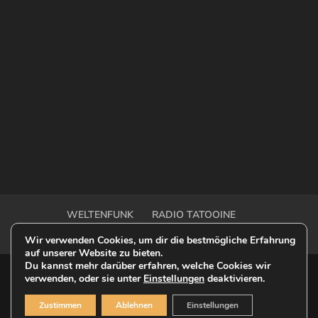
WELTENFUNK
RADIO TATOOINE
OUTER RIM TALK
OFF-MODEL ONE SHOT
Wir verwenden Cookies, um dir die bestmögliche Erfahrung
auf unserer Website zu bieten.
Du kannst mehr darüber erfahren, welche Cookies wir
verwenden, oder sie unter
Einstellungen
deaktivieren.
© 2023 Weltenfunk - This is a Fan-Website |
Zustimmen
Ablehnen
Einstellungen