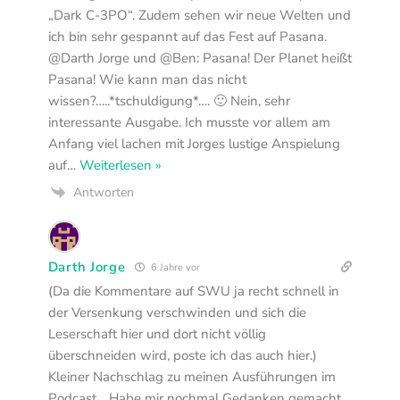
„Dark C-3PO“. Zudem sehen wir neue Welten und
ich bin sehr gespannt auf das Fest auf Pasana.
@Darth Jorge und @Ben: Pasana! Der Planet heißt
Pasana! Wie kann man das nicht
wissen?…..*tschuldigung*…. 🙂 Nein, sehr
interessante Ausgabe. Ich musste vor allem am
Anfang viel lachen mit Jorges lustige Anspielung
auf
…
Weiterlesen »
Antworten
Darth Jorge
6 Jahre vor
(Da die Kommentare auf SWU ja recht schnell in
der Versenkung verschwinden und sich die
Leserschaft hier und dort nicht völlig
überschneiden wird, poste ich das auch hier.)
Kleiner Nachschlag zu meinen Ausführungen im
Podcast… Habe mir nochmal Gedanken gemacht,