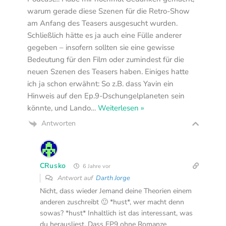
warum gerade diese Szenen für die Retro-Show
am Anfang des Teasers ausgesucht wurden.
Schließlich hätte es ja auch eine Fülle anderer
gegeben – insofern sollten sie eine gewisse
Bedeutung für den Film oder zumindest für die
neuen Szenen des Teasers haben. Einiges hatte
ich ja schon erwähnt: So z.B. dass Yavin ein
Hinweis auf den Ep.9-Dschungelplaneten sein
könnte, und Lando
…
Weiterlesen »
Antworten
CRusko
6 Jahre vor
Antwort auf
Darth Jorge
Nicht, dass wieder Jemand deine Theorien einem
anderen zuschreibt 🙂 *hust*, wer macht denn
sowas? *hust* Inhaltlich ist das interessant, was
du herausliest. Dass EP9 ohne Romanze