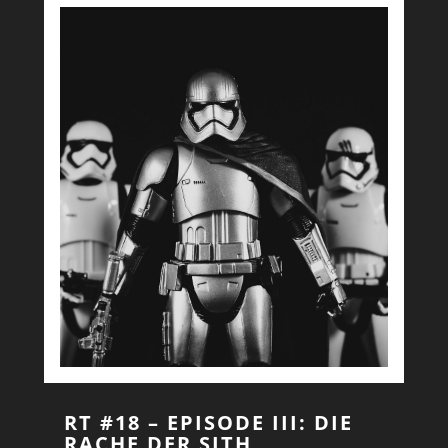
RT #18 – EPISODE III: DIE
RACHE DER SITH