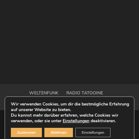
WELTENFUNK
RADIO TATOOINE
OUTER RIM TALK
OFF-MODEL ONE SHOT
Wir verwenden Cookies, um dir die bestmögliche Erfahrung
auf unserer Website zu bieten.
Du kannst mehr darüber erfahren, welche Cookies wir
verwenden, oder sie unter
Einstellungen
deaktivieren.
© 2023 Weltenfunk - This is a Fan-Website |
Zustimmen
Ablehnen
Einstellungen
Datenschutz
|
Impressum