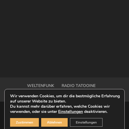
WELTENFUNK
RADIO TATOOINE
OUTER RIM TALK
OFF-MODEL ONE SHOT
Wir verwenden Cookies, um dir die bestmögliche Erfahrung
auf unserer Website zu bieten.
Du kannst mehr darüber erfahren, welche Cookies wir
verwenden, oder sie unter
Einstellungen
deaktivieren.
© 2023 Weltenfunk - This is a Fan-Website |
Zustimmen
Ablehnen
Einstellungen
Datenschutz
|
Impressum