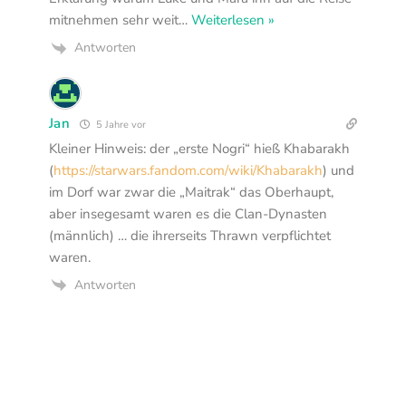
mitnehmen sehr weit
…
Weiterlesen »
Antworten
Jan
5 Jahre vor
Kleiner Hinweis: der „erste Nogri“ hieß Khabarakh
(
https://starwars.fandom.com/wiki/Khabarakh
) und
im Dorf war zwar die „Maitrak“ das Oberhaupt,
aber insegesamt waren es die Clan-Dynasten
(männlich) … die ihrerseits Thrawn verpflichtet
waren.
Antworten