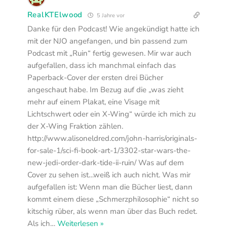
RealKTElwood
5 Jahre vor
Danke für den Podcast! Wie angekündigt hatte ich
mit der NJO angefangen, und bin passend zum
Podcast mit „Ruin“ fertig gewesen. Mir war auch
aufgefallen, dass ich manchmal einfach das
Paperback-Cover der ersten drei Bücher
angeschaut habe. Im Bezug auf die „was zieht
mehr auf einem Plakat, eine Visage mit
Lichtschwert oder ein X-Wing“ würde ich mich zu
der X-Wing Fraktion zählen.
http://www.alisoneldred.com/john-harris/originals-
for-sale-1/sci-fi-book-art-1/3302-star-wars-the-
new-jedi-order-dark-tide-ii-ruin/ Was auf dem
Cover zu sehen ist…weiß ich auch nicht. Was mir
aufgefallen ist: Wenn man die Bücher liest, dann
kommt einem diese „Schmerzphilosophie“ nicht so
kitschig rüber, als wenn man über das Buch redet.
Als ich
…
Weiterlesen »