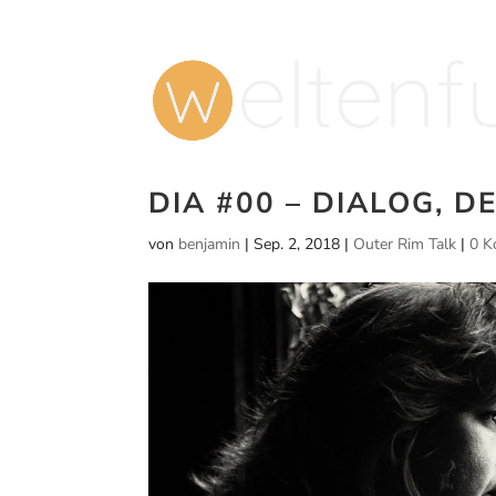
Po
Un
DIA #00 – DIALOG, 
von
benjamin
|
Sep. 2, 2018
|
Outer Rim Talk
|
0 K