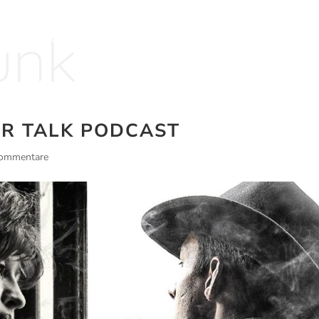
dcasts
Community
Videos
Musik
G
terstützen
DER TALK PODCAST
ommentare