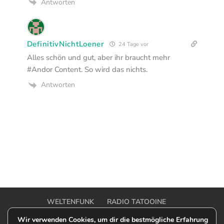
Antworten
DefinitivNichtLoener
24 Tage vor
Alles schön und gut, aber ihr braucht mehr
#Andor Content. So wird das nichts.
Antworten
WELTENFUNK
RADIO TATOOINE
OUTER RIM TALK
OFF-MODEL ONE SHOT
Wir verwenden Cookies, um dir die bestmögliche Erfahrung