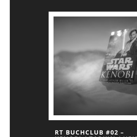
RT BUCHCLUB #02 –