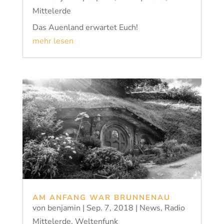
Mittelerde
Das Auenland erwartet Euch!
mehr lesen
AM ANFANG WAR BRUNNENAU
von
benjamin
|
Sep. 7, 2018
|
News
,
Radio
Mittelerde
,
Weltenfunk