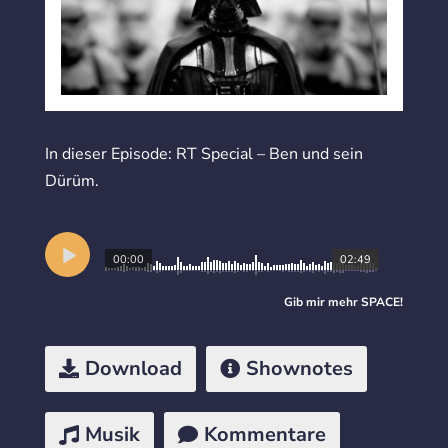
In dieser Episode: RT Special – Ben und sein
Dürüm.
00:00
02:49
Gib mir mehr
SPACE
!
Download
Shownotes
Musik
Kommentare