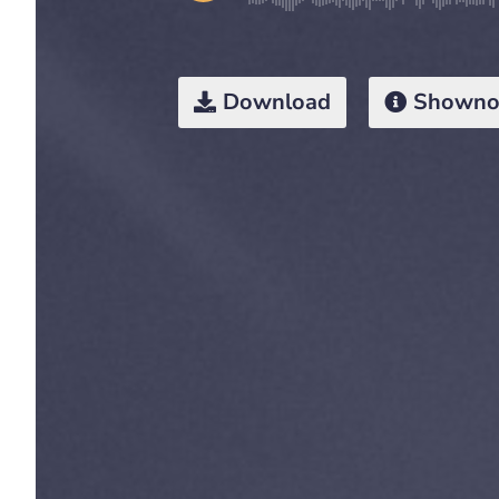
Download
Showno