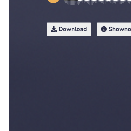
Download
Showno