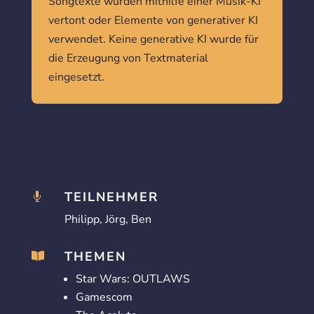
Songtexte wurden mithilfe einer Musik-KI
vertont oder Elemente von generativer KI
verwendet. Keine generative KI wurde für
die Erzeugung von Textmaterial
eingesetzt.
TEILNEHMER

Philipp, Jörg, Ben
THEMEN

Star Wars: OUTLAWS
Gamescom