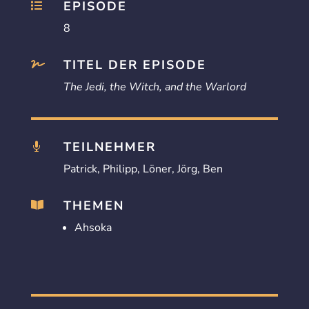
EPISODE

8
TITEL DER EPISODE

The Jedi, the Witch, and the Warlord
TEILNEHMER

Patrick, Philipp, Löner, Jörg, Ben
THEMEN

Ahsoka