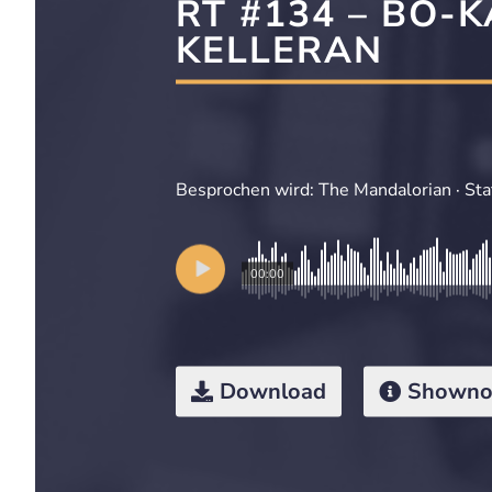
RT #134 – BO-K
KELLERAN
Besprochen wird: The Mandalorian · Staff
00:00
Download
Showno