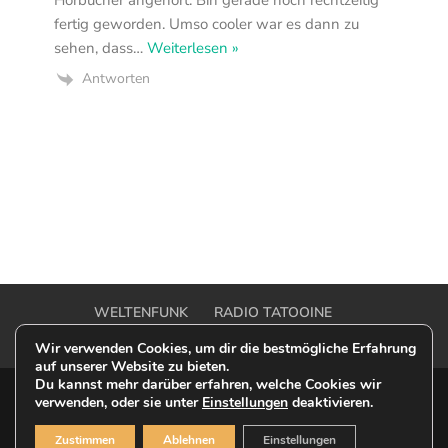
Hörbücher angehört. Bin gerade noch rechtzeitig
fertig geworden. Umso cooler war es dann zu
sehen, dass
…
Weiterlesen »
Antworten
WELTENFUNK
RADIO TATOOINE
OUTER RIM TALK
OFF-MODEL ONE SHOT
Wir verwenden Cookies, um dir die bestmögliche Erfahrung
auf unserer Website zu bieten.
Du kannst mehr darüber erfahren, welche Cookies wir
verwenden, oder sie unter
Einstellungen
deaktivieren.
© 2023 Weltenfunk - This is a Fan-Website |
Zustimmen
Ablehnen
Einstellungen