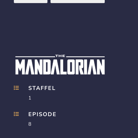
STAFFEL

1
EPISODE

8