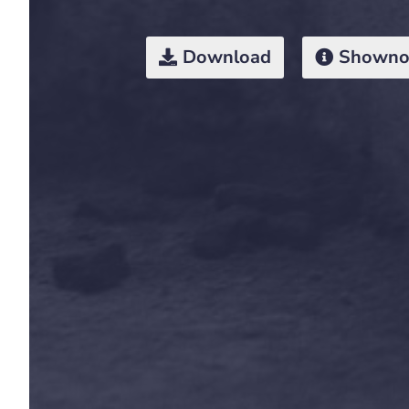
Download
Showno