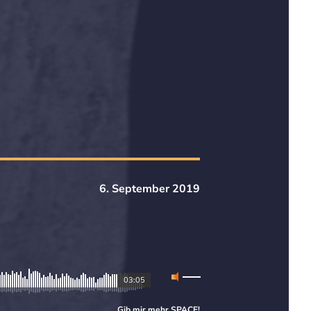
6. September 2019
03:05
Gib mir mehr
SPACE
!