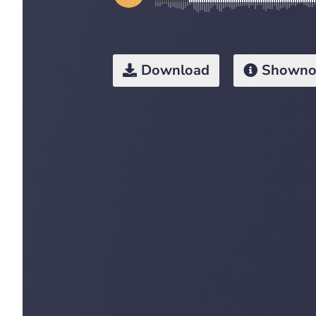
Download
Showno