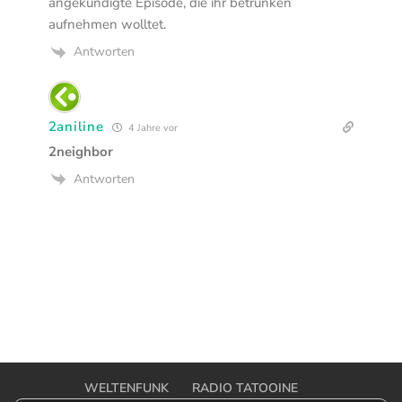
angekündigte Episode, die ihr betrunken
aufnehmen wolltet.
Antworten
2aniline
4 Jahre vor
2neighbor
Antworten
WELTENFUNK
RADIO TATOOINE