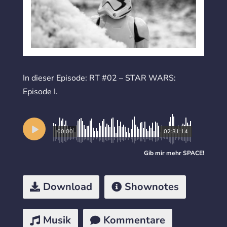
In dieser Episode: RT #02 – STAR WARS:
Episode I.
00:00
02:31:14
Gib mir mehr
SPACE
!
Download
Shownotes
Musik
Kommentare